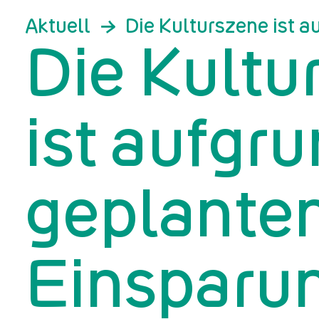
Aktuell
Die Kulturszene ist 
Die Kultu
ist aufgr
geplante
Einsparu