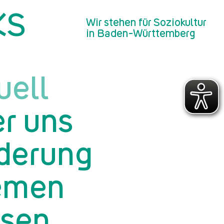
KS
 für 2025 alarmiert
Wir stehen für Soziokultur
in Baden-Württemberg
uell
r uns
derung
emen
sen