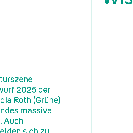
lturszene
wurf 2025 der
dia Roth (Grüne)
Bundes massive
. Auch
elden sich zu