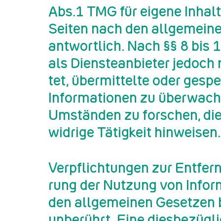
Abs.1 TMG für ei­ge­ne In­hal­
Sei­ten nach den all­ge­mei­n
ant­wort­lich. Nach §§ 8 bis
als Diens­te­an­bie­ter je­doch
tet, über­mit­tel­te oder ge­spe
In­for­ma­tio­nen zu über­wa­
Um­stän­den zu for­schen, di
wid­ri­ge Tä­tig­keit hin­wei­sen.
Ver­pflich­tun­gen zur Ent­fe
rung der Nut­zung von In­for­
den all­ge­mei­nen Ge­set­zen 
un­be­rührt. Eine dies­be­züg­l