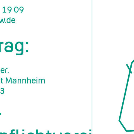
4 19 09
w.​de
rag:
er.
icht Mann­heim
73
r