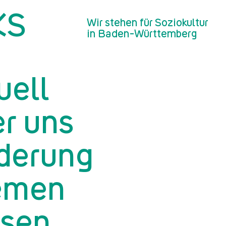
KS
Wir stehen für Soziokultur
in Baden-Württemberg
uell
r uns
derung
emen
sen