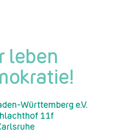
r leben
okratie!
den-Württemberg e.V.
chlachthof 11f
arlsruhe