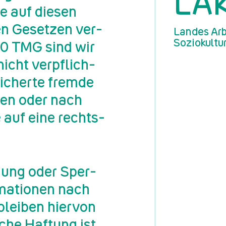
LA
te auf die­sen
en Ge­set­zen ver­
Landes Arb
Soziokultu
 10 TMG sind wir
 nicht ver­pflich­
i­cher­te frem­de
chen oder nach
e auf eine rechts­
r­nung oder Sper­
ma­tio­nen nach
blei­ben hier­von
i­che Haf­tung ist