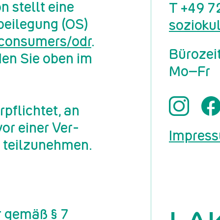
on stellt eine
T
+49 7
bei­le­gung (OS)
sozioku
u/​consumers/​odr
.
Bürozei
­den Sie oben im
Mo–Fr
­pflich­tet, an
 vor einer Ver­
Impres
 teil­zu­neh­men.
e
ir gemäß § 7