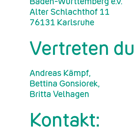
Ba­den-Würt­tem­berg e.V.
Alter Schlacht­hof 11
76131 Karls­ru­he
Vertreten du
An­dre­as Kämpf,
Bet­ti­na Gon­sio­rek,
Britta Velhagen
Kontakt: