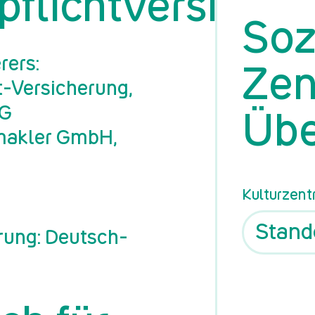
pflichtversiche
Soz
rers:
Zen
Ver­si­che­rung,
AG
Übe
­mak­ler GmbH,
Kulturzent
e­rung: Deutsch­