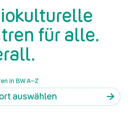
rung
iokulturelle
tren für alle.
rall.
ren in BW A–Z