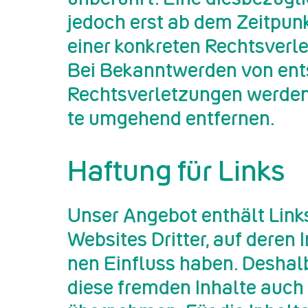
je­doch erst ab dem Zeit­punk
einer kon­kre­ten Rechts­ver­l
Bei Be­kannt­wer­den von ent
Rechts­ver­let­zun­gen wer­den
te um­ge­hend ent­fer­nen.
Haftung für Links
Unser An­ge­bot ent­hält Links
Web­sites Drit­ter, auf deren I
nen Ein­fluss haben. Des­halb
diese frem­den In­hal­te auc