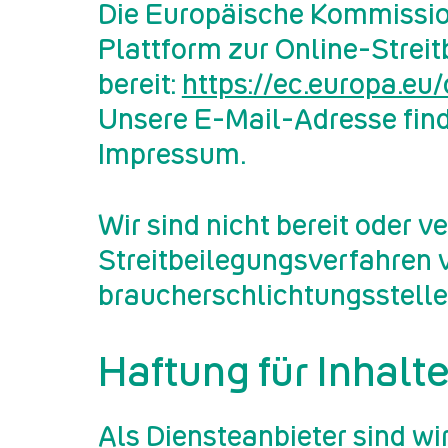
Die Eu­ro­päi­sche Kom­mis­si­
Platt­form zur On­line-Streit­
be­reit:
https://​ec.​europa.​e
Un­se­re E-Mail-Adres­se fin
Im­pres­sum.
Wir sind nicht be­reit oder ver
Streit­bei­le­gungs­ver­fah­ren
brau­cher­schlich­tungs­stel­le
Haftung für Inhalt
Als Diens­te­an­bie­ter sind w