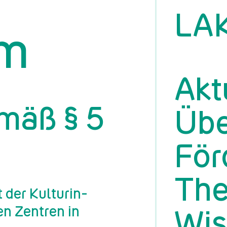
LA
um
Akt
mäß § 5
Übe
För
Th
 der Kul­tur­in­
­len Zen­tren in
Wis