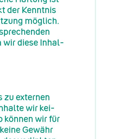
t der Kennt­nis
et­zung mög­lich.
­spre­chen­den
 wir diese In­hal­
 zu ex­ter­nen
n­hal­te wir kei­
 kön­nen wir für
h keine Ge­währ