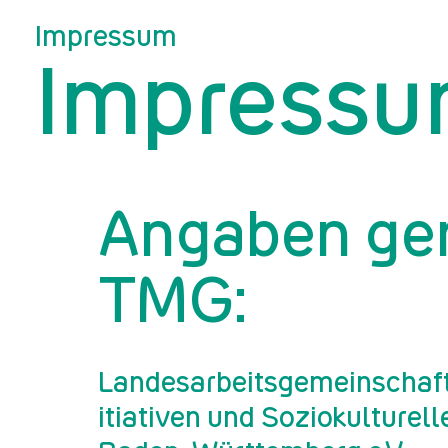
Impressum
Impress
Angaben ge
TMG:
Lan­des­ar­beits­ge­mein­schaft
itia­ti­ven und So­zio­kul­tu­rel