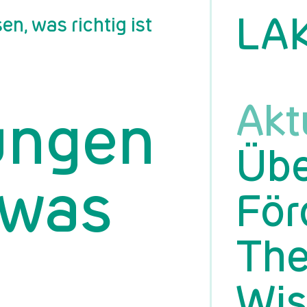
LA
n, was richtig ist
Akt
ungen
Übe
 was
För
Th
Wis