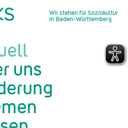
KS
Wir stehen für Soziokultur
in Baden-Württemberg
uell
r uns
derung
emen
sen