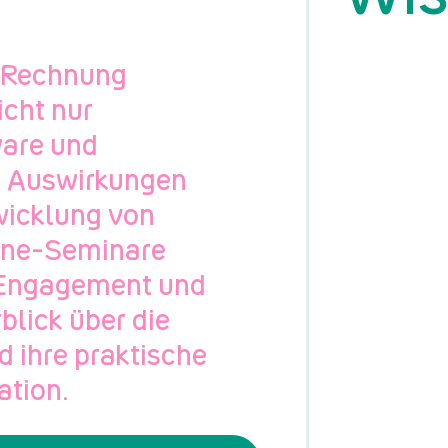
E-Rechnung
icht nur
ware und
e Auswirkungen
bwicklung von
line-Seminare
r Engagement und
lick über die
 ihre praktische
ation.