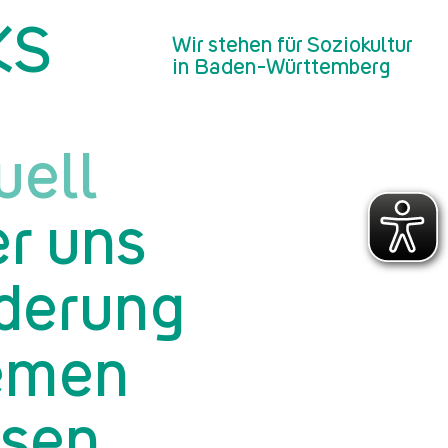
KS
n
Wir stehen für Soziokultur
in Baden-Württemberg
uell
r uns
derung
emen
ger*in
sen