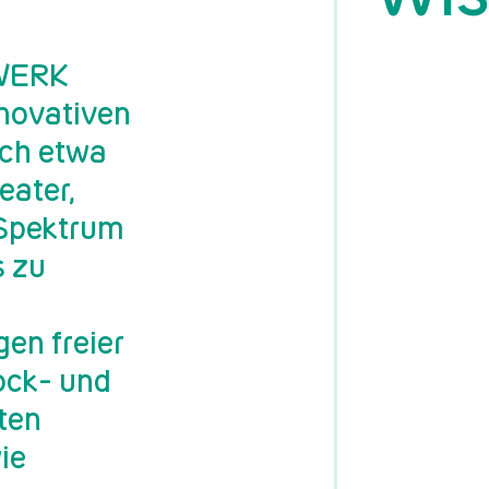
-WERK
nnovativen
ich etwa
eater,
 Spektrum
s zu
en freier
ock- und
ten
ie