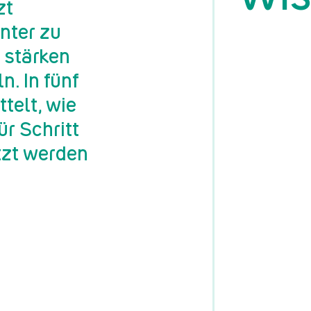
zt
enter zu
 stärken
. In fünf
telt, wie
ür Schritt
tzt werden