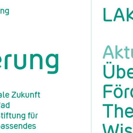
LA
ung
Akt
erung
Übe
För
tale Zukunft
fad
Th
tiftung für
passendes
Wis