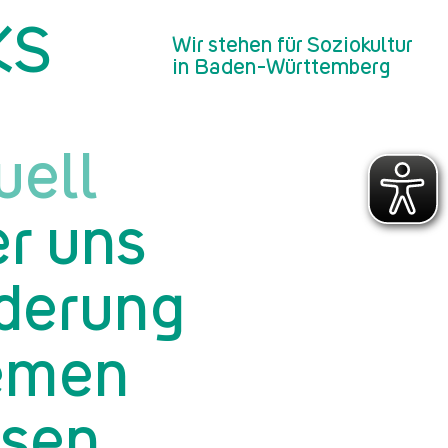
KS
Wir stehen für Soziokultur
in Baden-Württemberg
uell
r uns
derung
emen
sen