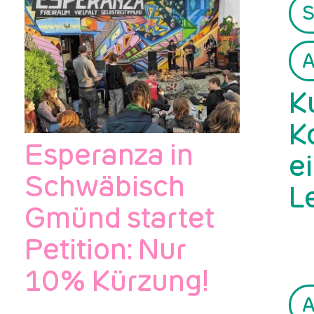
S
A
K
K
Esperanza in
e
Schwäbisch
L
Gmünd startet
Petition: Nur
10% Kürzung!
A