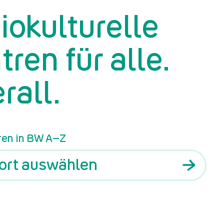
iokulturelle
tren für alle.
rall.
ren in BW A–Z