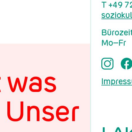
T
+49 7
sozioku
Bürozei
Mo–Fr
Ihre 
t was
Impres
! Unser