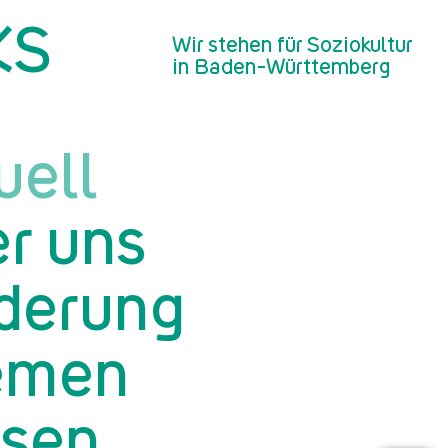
KS
Wir stehen für Soziokultur
in Baden-Württemberg
uell
r uns
derung
emen
sen