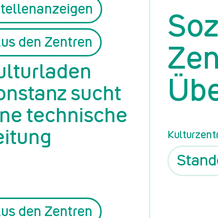
tellenanzeigen
Soz
us den Zentren
Zen
ulturladen
Übe
onstanz sucht
ine technische
eitung
Kulturzent
us den Zentren