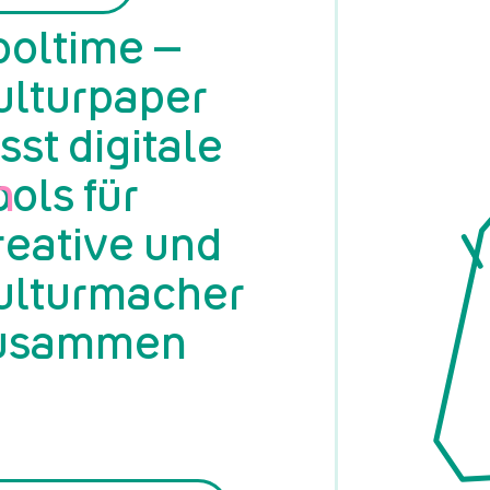
ooltime –
ulturpaper
sst digitale
n
ools für
reative und
ulturmacher
usammen