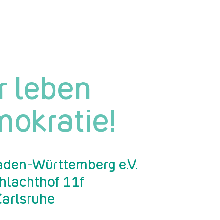
r leben
okratie!
den-Württemberg e.V.
chlachthof 11f
arlsruhe