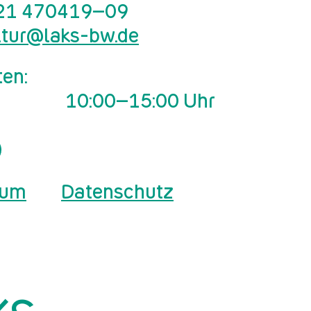
21 470419–09
ltur@laks-bw.de
ten:
10:00–15:00 Uhr
E-Mail-Adresse
sum
Datenschutz