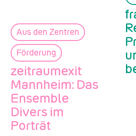
fr
R
Aus den Zentren
P
Förderung
u
b
zeitraumexit
Mannheim: Das
Ensemble
Divers im
Porträt