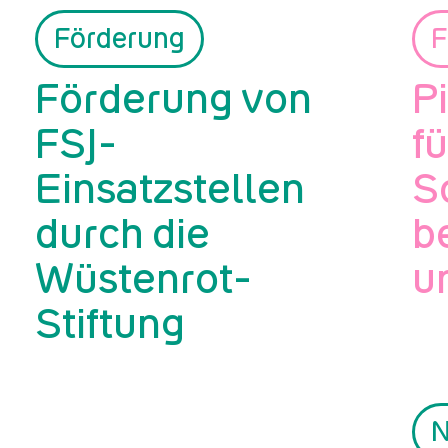
Förderung
F
Förderung von
P
FSJ-
f
Einsatzstellen
S
durch die
b
Wüstenrot-
u
Stiftung
N