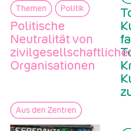
Themen
Politik
T
Politische
K
Neutralität von
fa
zivilgesellschaftliche
T
Organisationen
K
K
z
Aus den Zentren