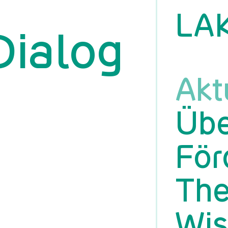
LA
Dialog
Akt
Übe
För
Th
Wis