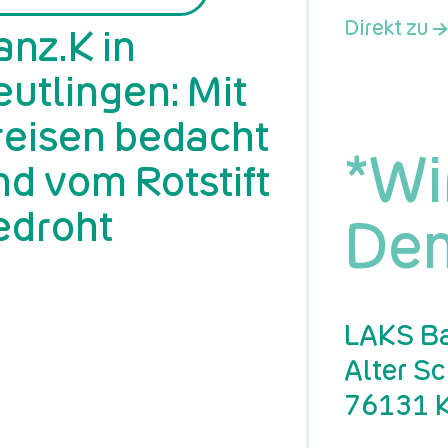
Direkt zu →
anz.K in
eutlingen: Mit
reisen bedacht
*Wi
nd vom Rotstift
edroht
Dem
LAKS Ba
Alter S
76131 K