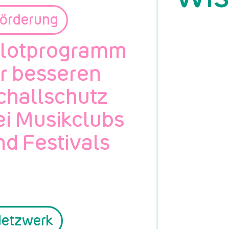
örderung
ilotprogramm
ür besseren
challschutz
ei Musikclubs
nd Festivals
etzwerk